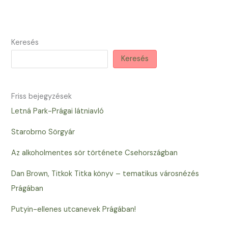
Keresés
Keresés
Friss bejegyzések
Letná Park-Prágai látniavló
Starobrno Sörgyár
Az alkoholmentes sör története Csehországban
Dan Brown, Titkok Titka könyv – tematikus városnézés
Prágában
Putyin-ellenes utcanevek Prágában!