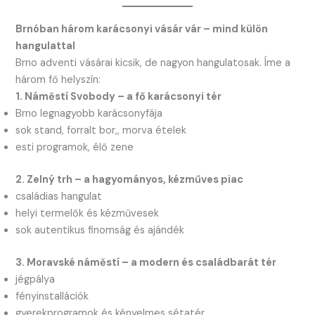
Brnóban három karácsonyi vásár vár – mind külön
hangulattal
Brno adventi vásárai kicsik, de nagyon hangulatosak. Íme a
három fő helyszín:
1. Náměstí Svobody – a fő karácsonyi tér
Brno legnagyobb karácsonyfája
sok stand, forralt bor,, morva ételek
esti programok, élő zene
2. Zelný trh – a hagyományos, kézműves piac
családias hangulat
helyi termelők és kézművesek
sok autentikus finomság és ajándék
3. Moravské náměstí – a modern és családbarát tér
jégpálya
fényinstallációk
gyerekprogramok és kényelmes sétatér