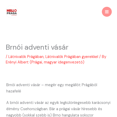
Skip
to
content
Brnói adventi vásár
/
Látnivalók Prágában
,
Látnivalók Prágában gyerekkel
/ By
Erényi Albert (Prágai, magyar idegenvezető)
Brnói adventi vásár – megér egy megállót Prágából
hazafelé
A brnói adventi vásár az egyik legkülönlegesebb karácsonyi
élmény Csehországban. Bár a prágai vásár híresebb és
nagyobb (sokkal szebb is) Brno hangulata sokszor