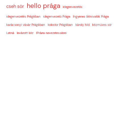
hello prága
cseh sör
idegenvezetés
idegenvezetés Prágában
idegenvezető Prága
Ingyenes látnivalók Prága
karácsonyi vásár Prágában
kolostor Prágában
károly híd
kézműves sör
Letná
levágott kéz
lPrága nevezetességei
látnivalók Prágában
magyar idegenvezetés
Látnivalók Prágában gyerekkel
magyar idegenvezető
misztikum
orosz
Prága
prágai legenda
prágai sör
prágai sörözők
prágai sörfőzde
prágai tippek
prágai utazás
Prága látnivalók
prágai állatkert
prágai óváros
prága nevezetességei
Putyin
pénzváltás prágában
Szent Adalbert sörfőzde
Szent Jakab-templom
sörfőzde
sörkultúra
u fleku
Ukrán
utazás
Vencel tér
városi legendák