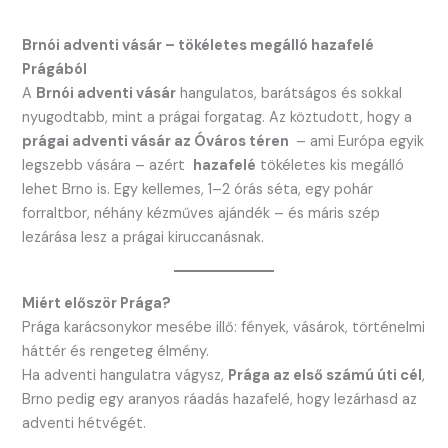
Brnói adventi vásár – tökéletes megálló hazafelé
Prágából
A
Brnói adventi vásár
hangulatos, barátságos és sokkal
nyugodtabb, mint a prágai forgatag. Az köztudott, hogy a
prágai adventi vásár az Óváros téren
– ami Európa egyik
legszebb vására – azért
hazafelé
tökéletes kis megálló
lehet Brno is. Egy kellemes, 1–2 órás séta, egy pohár
forraltbor, néhány kézműves ajándék – és máris szép
lezárása lesz a prágai kiruccanásnak.
Miért először Prága?
Prága karácsonykor mesébe illő: fények, vásárok, történelmi
háttér és rengeteg élmény.
Ha adventi hangulatra vágysz,
Prága az első számú úti cél
,
Brno pedig egy aranyos ráadás hazafelé, hogy lezárhasd az
adventi hétvégét.