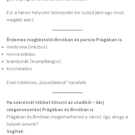
Ezt a három helyszínt könnyedén be tudod járni egy rövid
megálló alatt.
Érdemes megkóstolni Brnóban és persze Prágában is.
medovina (mézbor)
morva kolbász
bramborák (krumplilángos)
kürtőskalács
Ezek tökéletes „búcsúfalatok” hazafelé.
Ha szeretnél többet kihozni az utadból – kérj
idegenvezetést Prágában és Brnóban is
Prágában és Brnóban megismerheted a várost úgy, ahogy a
helyiek ismerik?
Segítek: