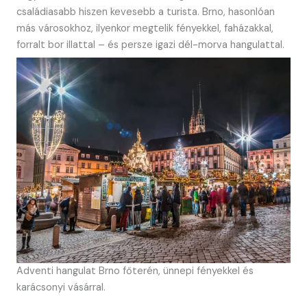
családiasabb hiszen kevesebb a turista. Brno, hasonlóan
más városokhoz, ilyenkor megtelik fényekkel, faházakkal,
forralt bor illattal – és persze igazi dél-morva hangulattal.
Adventi hangulat Brno főterén, ünnepi fényekkel és
karácsonyi vásárral.