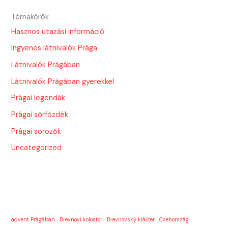
Témakörök
Hasznos utazási információ
Ingyenes látnivalók Prága
Látnivalók Prágában
Látnivalók Prágában gyerekkel
Prágai legendák
Prágai sörfőzdék
Prágai sörözők
Uncategorized
advent Prágában
Břevnovi kolostor
Břevnovský klášter
Csehország