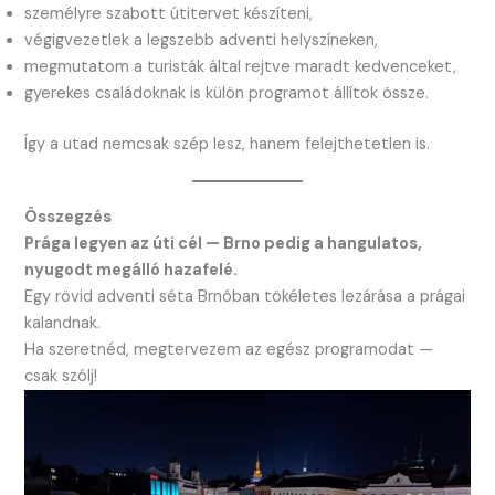
személyre szabott útitervet készíteni,
végigvezetlek a legszebb adventi helyszíneken,
megmutatom a turisták által rejtve maradt kedvenceket,
gyerekes családoknak is külön programot állítok össze.
Így a utad nemcsak szép lesz, hanem felejthetetlen is.
Összegzés
Prága legyen az úti cél — Brno pedig a hangulatos,
nyugodt megálló hazafelé.
Egy rövid adventi séta Brnóban tökéletes lezárása a prágai
kalandnak.
Ha szeretnéd, megtervezem az egész programodat —
csak szólj!