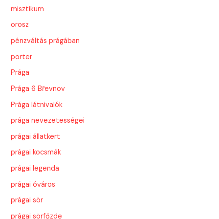
misztikum
orosz
pénzváltás prágában
porter
Prága
Prága 6 Břevnov
Prága látnivalók
prága nevezetességei
prágai állatkert
prágai kocsmák
prágai legenda
prágai óváros
prágai sör
prágai sörfőzde