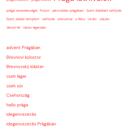
prága nevezetességei
Putyin
pénzváltás prágában
Szent Adalbert sörfőzde
Szent Jakab-templom
sörfőzde
sörkultúra
u fleku
Ukrán
utazás
Vencel tér
városi legendák
advent Prágában
Břevnovi kolostor
Břevnovský klášter
cseh láger
cseh sör
Csehország
hello prága
idegenvezetés
idegenvezetés Prágában