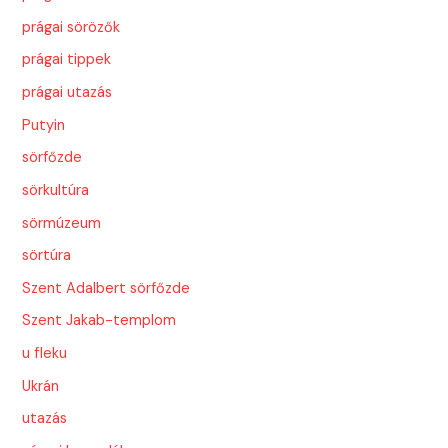
prágai sörözők
prágai tippek
prágai utazás
Putyin
sörfőzde
sörkultúra
sörmúzeum
sörtúra
Szent Adalbert sörfőzde
Szent Jakab-templom
u fleku
Ukrán
utazás