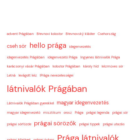
advent Prágában
Břevnovi kolostor
Břevnovský klášter
Csehország
hello prága
cseh sör
idegenvezetés
idegenvezetés Prágában
idegenvezető Prága
Ingyenes látnivalók Prága
karácsonyi vásár Prágában
kolostor Prágában
károly híd
kézműves sör
Letná
levágott kéz
lPrága nevezetességei
látnivalók Prágában
magyar idegenvezetés
Látnivalók Prágában gyerekkel
magyar idegenvezető
misztikum
orosz
Prága
prágai legenda
prágai sör
prágai sörözők
prágai sörfőzde
prágai tippek
prágai utazás
Prága látnivalók
prágai állatkert
prágai óváros