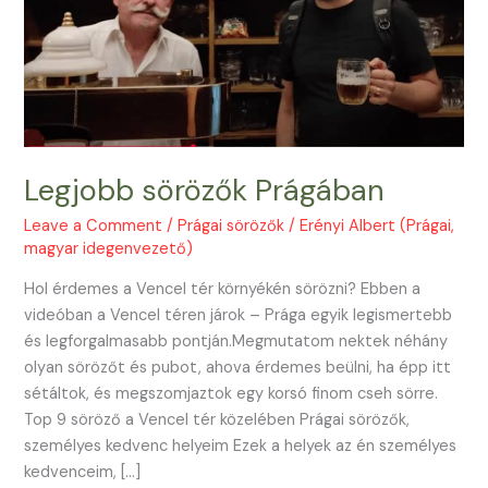
Legjobb sörözők Prágában
Leave a Comment
/
Prágai sörözők
/
Erényi Albert (Prágai,
magyar idegenvezető)
Hol érdemes a Vencel tér környékén sörözni? Ebben a
videóban a Vencel téren járok – Prága egyik legismertebb
és legforgalmasabb pontján.Megmutatom nektek néhány
olyan sörözőt és pubot, ahova érdemes beülni, ha épp itt
sétáltok, és megszomjaztok egy korsó finom cseh sörre.
Top 9 söröző a Vencel tér közelében Prágai sörözők,
személyes kedvenc helyeim Ezek a helyek az én személyes
kedvenceim, […]