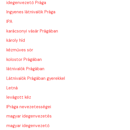
idegenvezető Prága
Ingyenes látnivalók Prága
IPA
karácsonyi vásár Prágában
károly híd
kézműves sör
kolostor Prágában
látnivalók Prágában
Látnivalók Prágában gyerekkel
Letná
levágott kéz
lPrága nevezetességei
magyar idegenvezetés
magyar idegenvezető