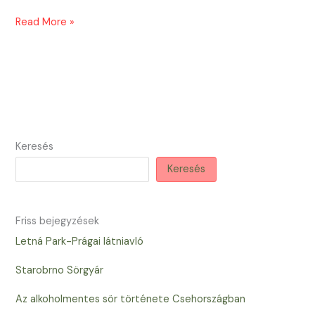
Legjobb
Read More »
sörözők
Prágában
Keresés
Keresés
Friss bejegyzések
Letná Park-Prágai látniavló
Starobrno Sörgyár
Az alkoholmentes sör története Csehországban