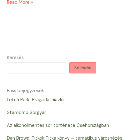
Kolostor
Read More »
és
sörfőzde
Keresés
Keresés
Friss bejegyzések
Letná Park-Prágai látniavló
Starobrno Sörgyár
Az alkoholmentes sör története Csehországban
Dan Brown, Titkok Titka könyv – tematikus városnézés