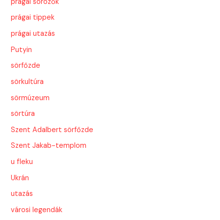
prágai sörözők
prágai tippek
prágai utazás
Putyin
sörfőzde
sörkultúra
sörmúzeum
sörtúra
Szent Adalbert sörfőzde
Szent Jakab-templom
u fleku
Ukrán
utazás
városi legendák