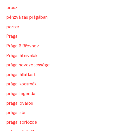
orosz
pénzváltás prágában
porter
Prága
Prága 6 Břevnov
Prága látnivalók
prága nevezetességei
prágai állatkert
prágai kocsmák
prágai legenda
prágai óváros
prágai sör
prágai sörfőzde