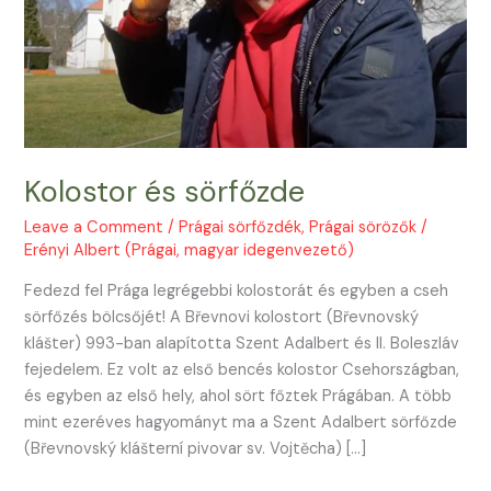
Kolostor és sörfőzde
Leave a Comment
/
Prágai sörfőzdék
,
Prágai sörözők
/
Erényi Albert (Prágai, magyar idegenvezető)
Fedezd fel Prága legrégebbi kolostorát és egyben a cseh
sörfőzés bölcsőjét! A Břevnovi kolostort (Břevnovský
klášter) 993-ban alapította Szent Adalbert és II. Boleszláv
fejedelem. Ez volt az első bencés kolostor Csehországban,
és egyben az első hely, ahol sört főztek Prágában. A több
mint ezeréves hagyományt ma a Szent Adalbert sörfőzde
(Břevnovský klášterní pivovar sv. Vojtěcha) […]