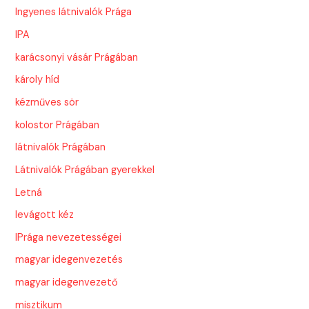
Ingyenes látnivalók Prága
IPA
karácsonyi vásár Prágában
károly híd
kézműves sör
kolostor Prágában
látnivalók Prágában
Látnivalók Prágában gyerekkel
Letná
levágott kéz
lPrága nevezetességei
magyar idegenvezetés
magyar idegenvezető
misztikum