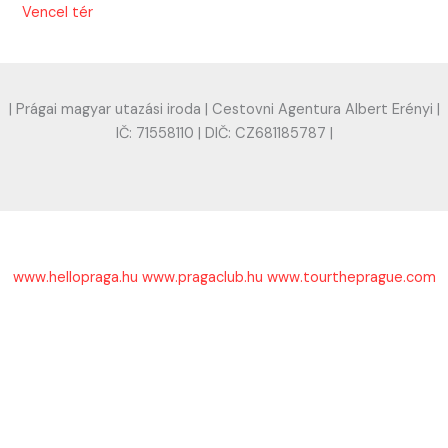
Vencel tér
| Prágai magyar utazási iroda | Cestovni Agentura Albert Erényi |
IČ: 71558110 | DIČ: CZ681185787 |
www.hellopraga.hu
www.pragaclub.hu
www.tourtheprague.com