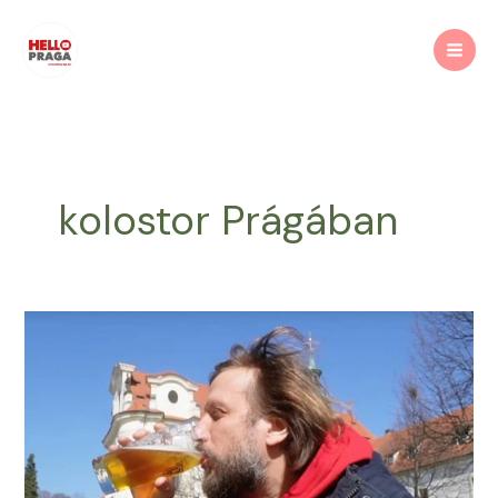
Skip
to
content
kolostor Prágában