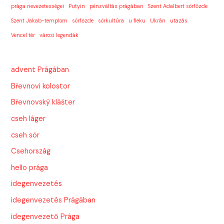
prága nevezetességei
Putyin
pénzváltás prágában
Szent Adalbert sörfőzde
Szent Jakab-templom
sörfőzde
sörkultúra
u fleku
Ukrán
utazás
Vencel tér
városi legendák
advent Prágában
Břevnovi kolostor
Břevnovský klášter
cseh láger
cseh sör
Csehország
hello prága
idegenvezetés
idegenvezetés Prágában
idegenvezető Prága