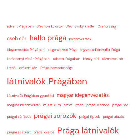
advent Prágában
Břevnovi kolostor
Břevnovský klášter
Csehország
hello prága
cseh sör
idegenvezetés
idegenvezetés Prágában
idegenvezető Prága
Ingyenes látnivalók Prága
karácsonyi vásár Prágában
kolostor Prágában
károly híd
kézműves sör
Letná
levágott kéz
lPrága nevezetességei
látnivalók Prágában
magyar idegenvezetés
Látnivalók Prágában gyerekkel
magyar idegenvezető
misztikum
orosz
Prága
prágai legenda
prágai sör
prágai sörözők
prágai sörfőzde
prágai tippek
prágai utazás
Prága látnivalók
prágai állatkert
prágai óváros