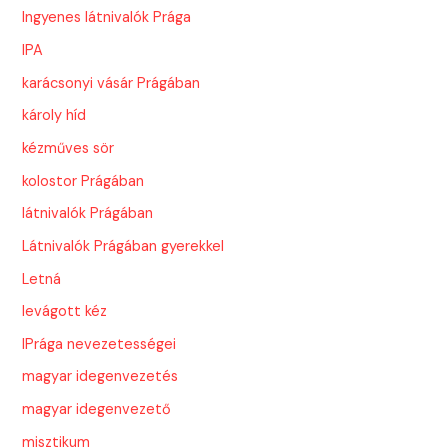
Ingyenes látnivalók Prága
IPA
karácsonyi vásár Prágában
károly híd
kézműves sör
kolostor Prágában
látnivalók Prágában
Látnivalók Prágában gyerekkel
Letná
levágott kéz
lPrága nevezetességei
magyar idegenvezetés
magyar idegenvezető
misztikum