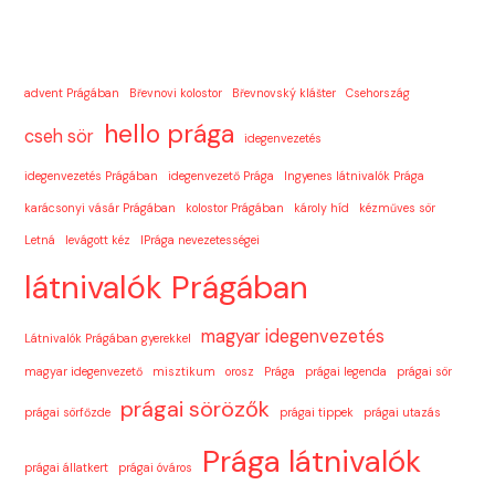
advent Prágában
Břevnovi kolostor
Břevnovský klášter
Csehország
hello prága
cseh sör
idegenvezetés
idegenvezetés Prágában
idegenvezető Prága
Ingyenes látnivalók Prága
karácsonyi vásár Prágában
kolostor Prágában
károly híd
kézműves sör
Letná
levágott kéz
lPrága nevezetességei
látnivalók Prágában
magyar idegenvezetés
Látnivalók Prágában gyerekkel
magyar idegenvezető
misztikum
orosz
Prága
prágai legenda
prágai sör
prágai sörözők
prágai sörfőzde
prágai tippek
prágai utazás
Prága látnivalók
prágai állatkert
prágai óváros