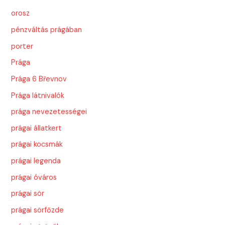
orosz
pénzváltás prágában
porter
Prága
Prága 6 Břevnov
Prága látnivalók
prága nevezetességei
prágai állatkert
prágai kocsmák
prágai legenda
prágai óváros
prágai sör
prágai sörfőzde