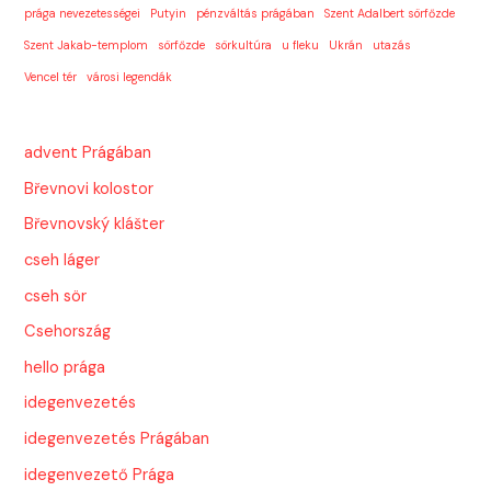
prága nevezetességei
Putyin
pénzváltás prágában
Szent Adalbert sörfőzde
Szent Jakab-templom
sörfőzde
sörkultúra
u fleku
Ukrán
utazás
Vencel tér
városi legendák
advent Prágában
Břevnovi kolostor
Břevnovský klášter
cseh láger
cseh sör
Csehország
hello prága
idegenvezetés
idegenvezetés Prágában
idegenvezető Prága