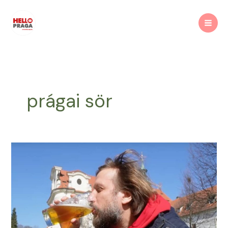
Skip
to
content
prágai sör