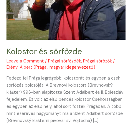
Kolostor és sörfőzde
Leave a Comment
/
Prágai sörfőzdék
,
Prágai sörözők
/
Erényi Albert (Prágai, magyar idegenvezető)
Fedezd fel Prága legrégebbi kolostorát és egyben a cseh
sörfőzés bölcsőjét! A Břevnovi kolostort (Břevnovský
klášter) 993-ban alapította Szent Adalbert és II. Boleszláv
fejedelem. Ez volt az első bencés kolostor Csehországban,
és egyben az első hely, ahol sört főztek Prágában. A több
mint ezeréves hagyományt ma a Szent Adalbert sörfőzde
(Břevnovský klášterní pivovar sv. Vojtěcha) […]