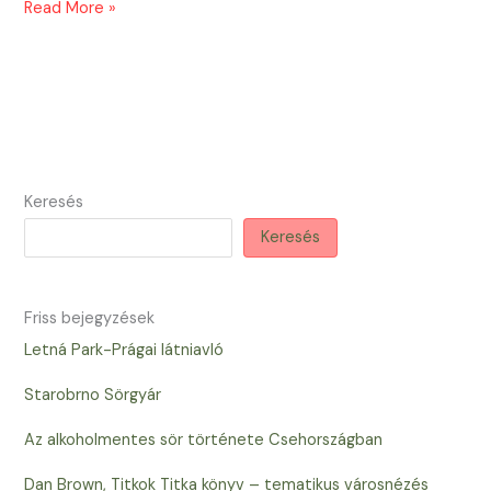
Kolostor
Read More »
és
sörfőzde
Keresés
Keresés
Friss bejegyzések
Letná Park-Prágai látniavló
Starobrno Sörgyár
Az alkoholmentes sör története Csehországban
Dan Brown, Titkok Titka könyv – tematikus városnézés