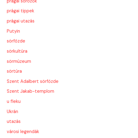
prágai sörözők
prágai tippek
prágai utazás
Putyin
sörfőzde
sörkultúra
sörmúzeum
sörtúra
Szent Adalbert sörfőzde
Szent Jakab-templom
u fleku
Ukrán
utazás
városi legendák