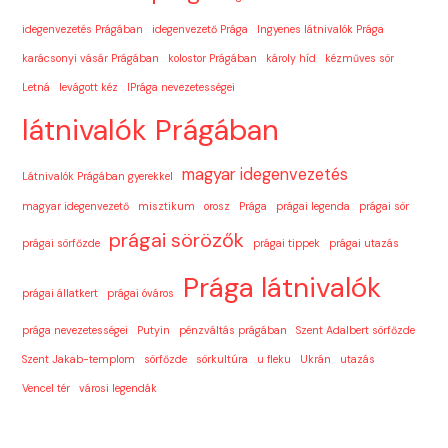
idegenvezetés Prágában
idegenvezető Prága
Ingyenes látnivalók Prága
karácsonyi vásár Prágában
kolostor Prágában
károly híd
kézműves sör
Letná
levágott kéz
lPrága nevezetességei
látnivalók Prágában
magyar idegenvezetés
Látnivalók Prágában gyerekkel
magyar idegenvezető
misztikum
orosz
Prága
prágai legenda
prágai sör
prágai sörözők
prágai sörfőzde
prágai tippek
prágai utazás
Prága látnivalók
prágai állatkert
prágai óváros
prága nevezetességei
Putyin
pénzváltás prágában
Szent Adalbert sörfőzde
Szent Jakab-templom
sörfőzde
sörkultúra
u fleku
Ukrán
utazás
Vencel tér
városi legendák