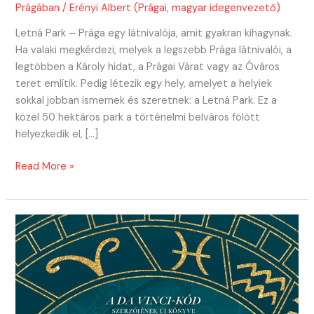
Prágában
/
Erényi Albert (Prágai, magyar idegenvezető)
Letná Park – Prága egy látnivalója, amit gyakran kihagynak.
Ha valaki megkérdezi, melyek a legszebb Prága látnivalói, a
legtöbben a Károly hidat, a Prágai Várat vagy az Óváros
teret említik. Pedig létezik egy hely, amelyet a helyiek
sokkal jobban ismernek és szeretnek: a Letná Park. Ez a
közel 50 hektáros park a történelmi belváros fölött
helyezkedik el, […]
Letná
Read More »
Park-
Prágai
látniavló