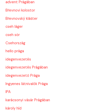
advent Prágában
Břevnovi kolostor
Břevnovský klášter
cseh láger
cseh sör
Csehország
hello prága
idegenvezetés
idegenvezetés Prágában
idegenvezető Prága
Ingyenes látnivalók Prága
IPA
karácsonyi vásár Prágában
károly híd