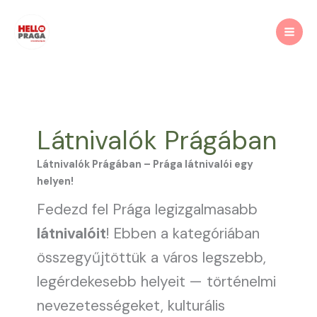
Skip
to
content
Látnivalók Prágában
Látnivalók Prágában – Prága látnivalói egy
helyen!
Fedezd fel Prága legizgalmasabb
látnivalóit
! Ebben a kategóriában
összegyűjtöttük a város legszebb,
legérdekesebb helyeit — történelmi
nevezetességeket, kulturális