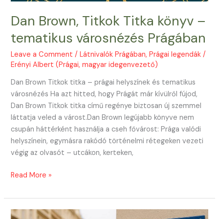
Dan Brown, Titkok Titka könyv –
tematikus városnézés Prágában
Leave a Comment
/
Látnivalók Prágában
,
Prágai legendák
/
Erényi Albert (Prágai, magyar idegenvezető)
Dan Brown Titkok titka – prágai helyszínek és tematikus
városnézés Ha azt hitted, hogy Prágát már kívülről fújod,
Dan Brown Titkok titka című regénye biztosan új szemmel
láttatja veled a várost.Dan Brown legújabb könyve nem
csupán háttérként használja a cseh fővárost: Prága valódi
helyszínein, egymásra rakódó történelmi rétegeken vezeti
végig az olvasót – utcákon, kerteken,
Dan
Read More »
Brown,
Titkok
Titka