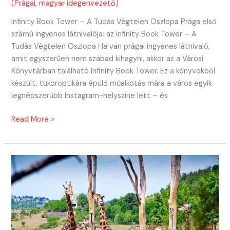
(Prágai, magyar idegenvezető)
Infinity Book Tower – A Tudás Végtelen Oszlopa Prága első
számú ingyenes látnivalója: az Infinity Book Tower – A
Tudás Végtelen Oszlopa Ha van prágai ingyenes látnivaló,
amit egyszerűen nem szabad kihagyni, akkor az a Városi
Könyvtárban található Infinity Book Tower. Ez a könyvekből
készült, tüköroptikára épülő műalkotás mára a város egyik
legnépszerűbb Instagram-helyszíne lett – és
Prága
Read More »
első
számú
ingyenes
látnivalója:
A
könyvtorony