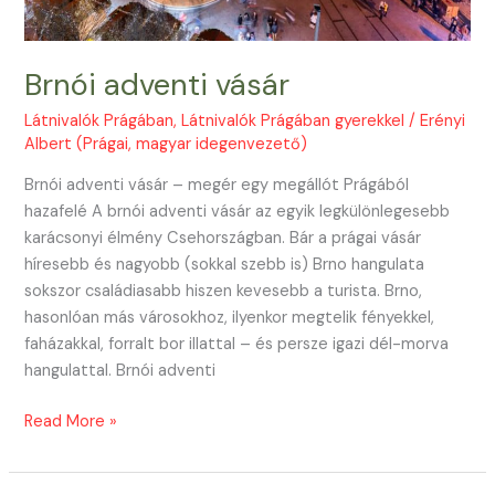
Brnói adventi vásár
Látnivalók Prágában
,
Látnivalók Prágában gyerekkel
/
Erényi
Albert (Prágai, magyar idegenvezető)
Brnói adventi vásár – megér egy megállót Prágából
hazafelé A brnói adventi vásár az egyik legkülönlegesebb
karácsonyi élmény Csehországban. Bár a prágai vásár
híresebb és nagyobb (sokkal szebb is) Brno hangulata
sokszor családiasabb hiszen kevesebb a turista. Brno,
hasonlóan más városokhoz, ilyenkor megtelik fényekkel,
faházakkal, forralt bor illattal – és persze igazi dél-morva
hangulattal. Brnói adventi
Brnói
Read More »
adventi
vásár