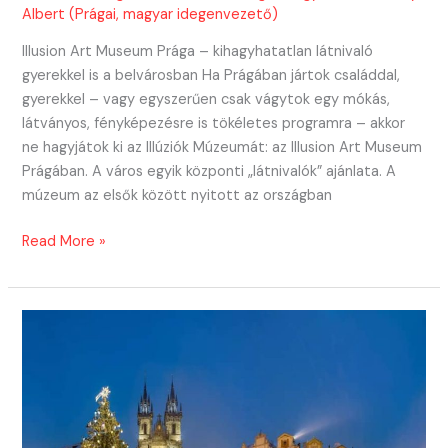
Albert (Prágai, magyar idegenvezető)
Illusion Art Museum Prága – kihagyhatatlan látnivaló
gyerekkel is a belvárosban Ha Prágában jártok családdal,
gyerekkel – vagy egyszerűen csak vágytok egy mókás,
látványos, fényképezésre is tökéletes programra – akkor
ne hagyjátok ki az Illúziók Múzeumát: az Illusion Art Museum
Prágában. A város egyik központi „látnivalók” ajánlata. A
múzeum az elsők között nyitott az országban
Látnivalók
Read More »
Prágában
gyerekkel