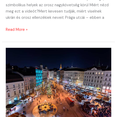
szimbolikus helyek az orosz nagykövetség körül Miért nézd
meg ezt a videót?Mert kevesen tudják, miért viselnek
ukrán és orosz ellenzékiek neveit Prága utcái – ebben a
Putyin-
Read More »
ellenes
utcanevek
Prágában!