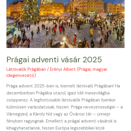
Prágai adventi vásár 2025
Látnivalók Prágában
/
Erényi Albert (Prágai, magyar
idegenvezető)
Prága advent 2025-ben is, kiemelt látnivaló Prágában! Ha
decemberben Prágába utazol, igazi téli mesevilágba
csöppensz. A legfontosabb látnivalók Prágában ilyenkor
különösen varázslatosak, hiszen Prága nevezetességei – a
Várnegyed, a Károly híd vagy az Óvárosi tér – ünnepi
fényben ragyognak. Emellett a prágai adventi vásárok is
kihagyhatatlanok, hiszen Európa legszebbikei közé