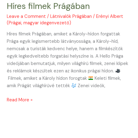
Híres filmek Prágában
Leave a Comment
/
Látnivalók Prágában
/
Erényi Albert
(Prágai, magyar idegenvezető)
Híres filmek Prágában, amiket a Károly-hídon forgattak
Prága egyik legismertebb látványossága, a Károly-híd,
nemcsak a turisták kedvenc helye, hanem a filmkészítők
egyik legkedveltebb forgatási helyszíne is. A Hello Prága
videójában bemutatjuk, milyen világhírű filmek, zenei klipek
és reklámok készültek ezen az ikonikus prágai hídon.
Filmek, amiket a Károly hídon forogtak
Keleti filmek,
amik Prágát világhírűvé tették
Zenei videók,
Híres
Read More »
filmek
Prágában