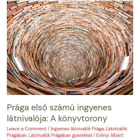
Prága első számú ingyenes
látnivalója: A könyvtorony
Leave a Comment
/
Ingyenes látnivalók Prága
,
Látnivalók
Prágában
,
Látnivalók Prágában gyerekkel
/
Erényi Albert