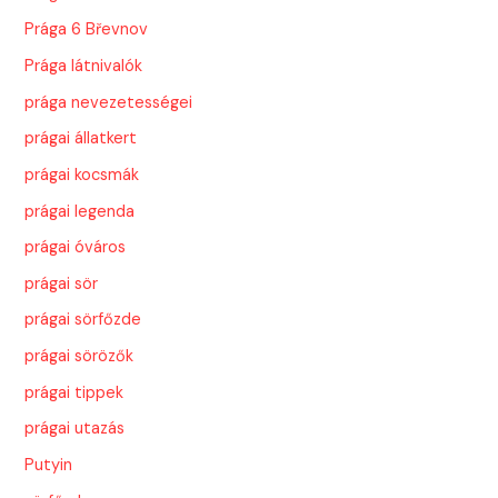
Prága 6 Břevnov
Prága látnivalók
prága nevezetességei
prágai állatkert
prágai kocsmák
prágai legenda
prágai óváros
prágai sör
prágai sörfőzde
prágai sörözők
prágai tippek
prágai utazás
Putyin