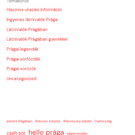
Témakörök
Hasznos utazási információ
Ingyenes látnivalók Prága
Látnivalók Prágában
Látnivalók Prágában gyerekkel
Prágai legendák
Prágai sörfőzdék
Prágai sörözők
Uncategorized
advent Prágában
Břevnovi kolostor
Břevnovský klášter
Csehország
hello prága
cseh sör
idegenvezetés