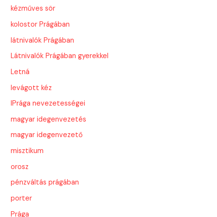
kézműves sör
kolostor Prágában
látnivalók Prágában
Látnivalók Prágában gyerekkel
Letná
levágott kéz
lPrága nevezetességei
magyar idegenvezetés
magyar idegenvezető
misztikum
orosz
pénzváltás prágában
porter
Prága