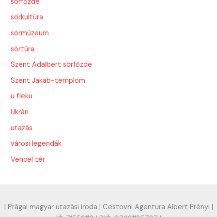
sörfőzde
sörkultúra
sörmúzeum
sörtúra
Szent Adalbert sörfőzde
Szent Jakab-templom
u fleku
Ukrán
utazás
városi legendák
Vencel tér
| Prágai magyar utazási iroda | Cestovni Agentura Albert Erényi |