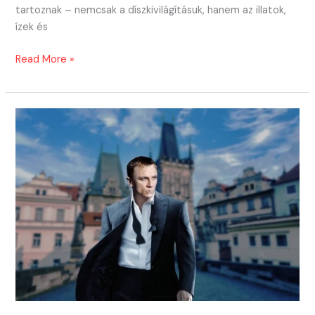
tartoznak – nemcsak a díszkivilágításuk, hanem az illatok,
ízek és
Prágai
Read More »
adventi
vásár
2025