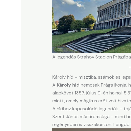
A legendás Strahov Stadion Prágáb
Károly híd – misztika, számok és leg
A
Károly híd
nemcsak Prága ikonja, h
alapkövet 1357. július 9-én hajnali 5
miatt, amely mágikus erőt volt hivat
A hídhoz kapcsolódó legendák – tojá
Szent János mártíromsága – mind ho
regényében is visszaköszön. Langdon 