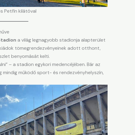
s Petřín kilátóval
műve
Stadion
a világ legnagyobb stadionja alapterület
akiádok tömegrendezvényeinek adott otthont,
szlet benyomását kelti.
ulni” – a stadion egykori medencéjében. Bár az
ég mindig működő sport- és rendezvényhelyszín,