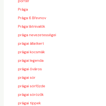
porter
Prága
Prága 6 Břevnov
Prága látnivalók
prága nevezetességei
prágai állatkert
prágai kocsmák
prágai legenda
prágai óváros
prágai sör
prágai sörfőzde
prágai sörözők
prágai tippek