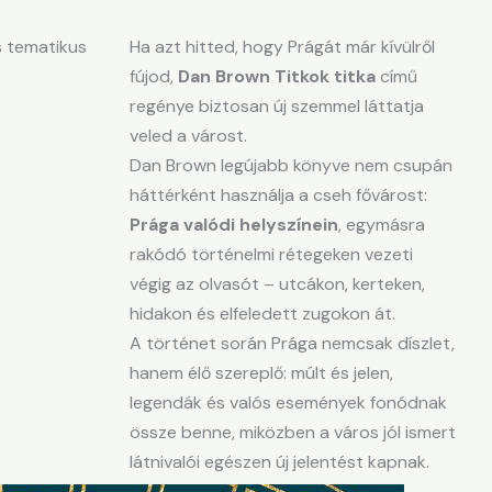
s tematikus
Ha azt hitted, hogy Prágát már kívülről
fújod,
Dan Brown Titkok titka
című
regénye biztosan új szemmel láttatja
veled a várost.
Dan Brown legújabb könyve nem csupán
háttérként használja a cseh fővárost:
Prága valódi helyszínein
, egymásra
rakódó történelmi rétegeken vezeti
végig az olvasót – utcákon, kerteken,
hidakon és elfeledett zugokon át.
A történet során Prága nemcsak díszlet,
hanem élő szereplő: múlt és jelen,
legendák és valós események fonódnak
össze benne, miközben a város jól ismert
látnivalói egészen új jelentést kapnak.