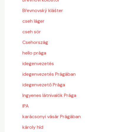
Břevnovský klášter
cseh láger
cseh sör
Csehország
hello prága
idegenvezetés
idegenvezetés Prágában
idegenvezető Prága
Ingyenes látnivalók Prága
IPA
karácsonyi vásár Prágában
károly híd