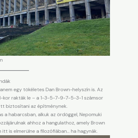
an
endák
anem egy tökéletes Dan Brown-helyszín is. Az
:31-kor rakták le – a 1-3-5-7-9-7-5-3-1 számsor
ott biztosítani az építménynek.
s a habarcsban, alkuk az ördöggel, Nepomuki
zzájárulnak ahhoz a hangulathoz, amely Brown
itt is elmerülne a filozófiában… ha hagynák.