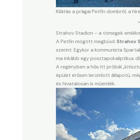
Kilátás a prágai Petřín dombról, a híre
Strahov Stadion – a tömegek emlék
A Petřín mögött megbúvó
Strahov 
szerint. Egykor a kommunista Spart
ma inkább egy posztapokaliptikus dí
A regényben a hős itt próbál „kitiszt
épület erősen leromlott állapotú, m
és hivatalosan is műemlék.