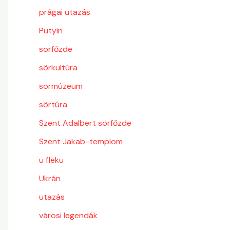
prágai utazás
Putyin
sörfőzde
sörkultúra
sörmúzeum
sörtúra
Szent Adalbert sörfőzde
Szent Jakab-templom
u fleku
Ukrán
utazás
városi legendák