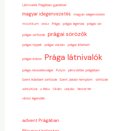
Látnivalók Prágában gyerekkel
magyar idegenvezetés
magyar idegenvezető
misztikum
orosz
Prága
prágai legenda
prágai sör
prágai sörözők
prágai sörfőzde
prágai tippek
prágai utazás
prágai állatkert
Prága látnivalók
prágai óváros
prága nevezetességei
Putyin
pénzváltás prágában
Szent Adalbert sörfőzde
Szent Jakab-templom
sörfőzde
sörkultúra
u fleku
Ukrán
utazás
Vencel tér
városi legendák
advent Prágában
Břevnovi kolostor