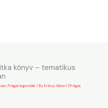
itka könyv – tematikus
an
ában
,
Prágai legendák
/ By
Erényi Albert (Prágai,