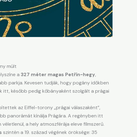
ány múlt
elyszíne a
327 méter magas Petřín-hegy
,
abb parkja. Kevesen tudják, hogy pogány időkben
ak itt, később pedig kőbányaként szolgált a prágai
ítettek az Eiffel-torony „prágai válaszaként”,
ebb panorámát kínálja Prágára. A regényben itt
 véletlenül, a hely atmoszférája eleve filmszerű.
s
szintén a 19. század végének öröksége: 35