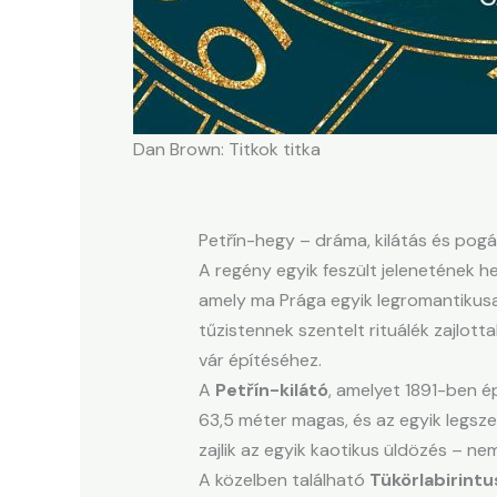
Dan Brown: Titkok titka
Petřín-hegy – dráma, kilátás és pog
A regény egyik feszült jelenetének h
amely ma Prága egyik legromantikus
tűzistennek szentelt rituálék zajlott
vár építéséhez.
A
Petřín-kilátó
, amelyet 1891-ben ép
63,5 méter magas, és az egyik legsz
zajlik az egyik kaotikus üldözés – nem
A közelben található
Tükörlabirintu