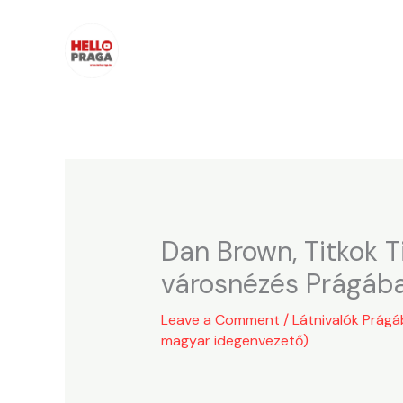
Skip
to
content
Dan Brown, Titkok T
városnézés Prágáb
Leave a Comment
/
Látnivalók Prág
magyar idegenvezető)