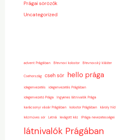
Prágai sörözők
Uncategorized
advent Prágában
Břevnovi kolostor
Břevnovský klášter
hello prága
cseh sör
Csehország
idegenvezetés
idegenvezetés Prágában
idegenvezető Prága
Ingyenes látnivalók Prága
karácsonyi vásár Prágában
kolostor Prágában
károly híd
kézműves sör
Letná
levágott kéz
lPrága nevezetességei
látnivalók Prágában