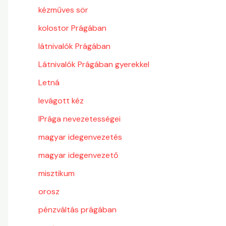
kézműves sör
kolostor Prágában
látnivalók Prágában
Látnivalók Prágában gyerekkel
Letná
levágott kéz
lPrága nevezetességei
magyar idegenvezetés
magyar idegenvezető
misztikum
orosz
pénzváltás prágában