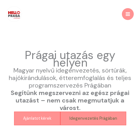
Skip
to
content
Prágai utazás egy
helyen
Magyar nyelvű idegenvezetés, sörtúrák,
hajókirándulások, étteremfoglalás és teljes
programszervezés Prágában
Segítünk megszervezni az egész prágai
utazást – nem csak megmutatjuk a
várost.
Ajánlatot kérek
Idegenvezetés Prágában