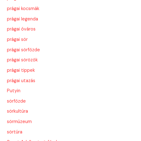
prágai kocsmák
prágai legenda
prágai óváros
prágai sör
prágai sörfőzde
prágai sörözők
prágai tippek
prágai utazás
Putyin
sörfőzde
sörkultúra
sörmúzeum
sörtúra