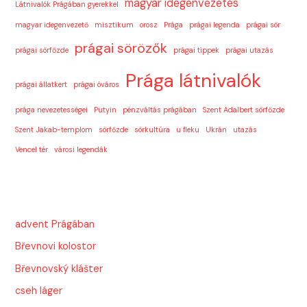
magyar idegenvezetés
Látnivalók Prágában gyerekkel
magyar idegenvezető
misztikum
orosz
Prága
prágai legenda
prágai sör
prágai sörözők
prágai sörfőzde
prágai tippek
prágai utazás
Prága látnivalók
prágai állatkert
prágai óváros
prága nevezetességei
Putyin
pénzváltás prágában
Szent Adalbert sörfőzde
Szent Jakab-templom
sörfőzde
sörkultúra
u fleku
Ukrán
utazás
Vencel tér
városi legendák
advent Prágában
Břevnovi kolostor
Břevnovský klášter
cseh láger