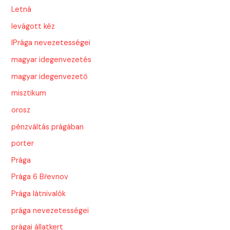
Letná
levágott kéz
lPrága nevezetességei
magyar idegenvezetés
magyar idegenvezető
misztikum
orosz
pénzváltás prágában
porter
Prága
Prága 6 Břevnov
Prága látnivalók
prága nevezetességei
prágai állatkert