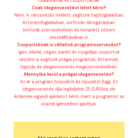
családoknak és csoportoknak.
Csak idegenvezetést lehet kérni?
Nem. A városnézés mellett segítünk hajófoglalásban,
étteremfoglalásban, sörfőzde-látogatásban,
sörtúrák szervezésében és komplett útiterv
összeállításában is.
Csoportoknak is vállaltok programszervezést?
Igen. Iskolai, céges, baráti és nyugdíjas csoportok
részére is segítünk prágai programok, éttermek,
hajózás és idegenvezetés megszervezésében.
Mennyibe kerül a prágai idegenvezetés?
Az ár a program hosszától és típusától függ. Az
idegenvezetés díja legfeljebb 25 EUR/óra, de
érdemes egyedi ajánlatot kérni, mert a programot az
utazók igényeihez igazítjuk.