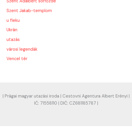
Szent Adalbert sörfőzde
Szent Jakab-templom
u fleku
Ukrán
utazás
városi legendák
Vencel tér
| Prágai magyar utazási iroda | Cestovni Agentura Albert Erényi |
IČ: 71558110 | DIČ: CZ681185787 |