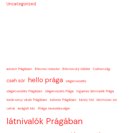
Uncategorized
advent Prágában
Břevnovi kolostor
Břevnovský klášter
Csehország
hello prága
cseh sör
idegenvezetés
idegenvezetés Prágában
idegenvezető Prága
Ingyenes látnivalók Prága
karácsonyi vásár Prágában
kolostor Prágában
károly híd
kézműves sör
Letná
levágott kéz
lPrága nevezetességei
látnivalók Prágában