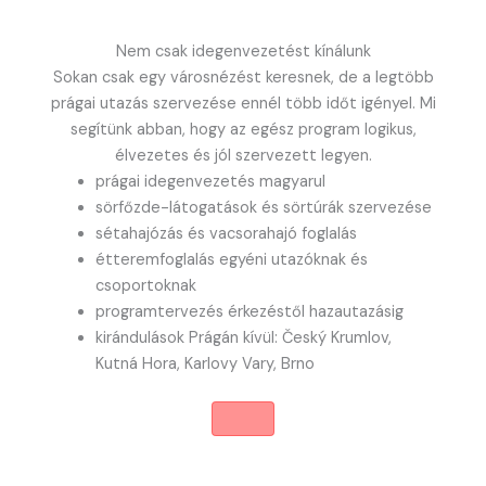
Nem csak idegenvezetést kínálunk
Sokan csak egy városnézést keresnek, de a legtöbb
prágai utazás szervezése ennél több időt igényel. Mi
segítünk abban, hogy az egész program logikus,
élvezetes és jól szervezett legyen.
prágai idegenvezetés magyarul
sörfőzde-látogatások és sörtúrák szervezése
sétahajózás és vacsorahajó foglalás
étteremfoglalás egyéni utazóknak és
csoportoknak
programtervezés érkezéstől hazautazásig
kirándulások Prágán kívül: Český Krumlov,
Kutná Hora, Karlovy Vary, Brno