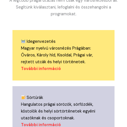
A legtöbb prágai utazás nem csak egy városnézésből áll.
Segítünk kiválasztani, lefoglalni és összehangolni a
programokat.
Idegenvezetés
Magyar nyelvű városnézés Prágában:
Óváros, Károly híd, Kisoldal, Prágai vár,
rejtett utcák és helyi történetek.
További információ
Sörtúrák
Hangulatos prágai sörözők, sörfőzdék,
kóstolók és helyi sörtörténetek egyéni
utazóknak és csoportoknak.
További információ