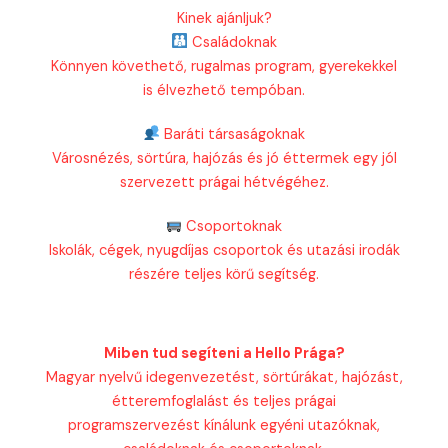
Kinek ajánljuk?
Családoknak
Könnyen követhető, rugalmas program, gyerekekkel
is élvezhető tempóban.
Baráti társaságoknak
Városnézés, sörtúra, hajózás és jó éttermek egy jól
szervezett prágai hétvégéhez.
Csoportoknak
Iskolák, cégek, nyugdíjas csoportok és utazási irodák
részére teljes körű segítség.
Miben tud segíteni a Hello Prága?
Magyar nyelvű idegenvezetést, sörtúrákat, hajózást,
étteremfoglalást és teljes prágai
programszervezést kínálunk egyéni utazóknak,